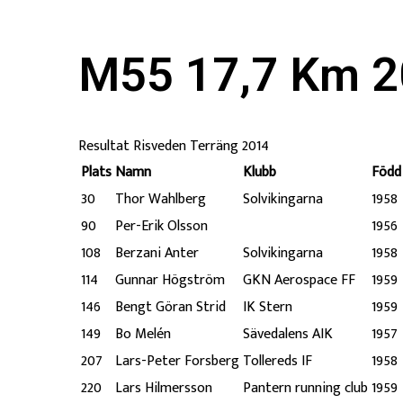
M55 17,7 Km 2
Resultat Risveden Terräng 2014
Plats
Namn
Klubb
Född
30
Thor Wahlberg
Solvikingarna
1958
90
Per-Erik Olsson
1956
108
Berzani Anter
Solvikingarna
1958
114
Gunnar Högström
GKN Aerospace FF
1959
146
Bengt Göran Strid
IK Stern
1959
149
Bo Melén
Sävedalens AIK
1957
207
Lars-Peter Forsberg
Tollereds IF
1958
220
Lars Hilmersson
Pantern running club
1959