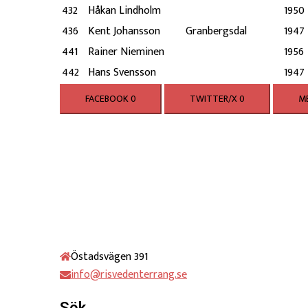
432
Håkan Lindholm
1950
436
Kent Johansson
Granbergsdal
1947
441
Rainer Nieminen
1956
442
Hans Svensson
1947
FACEBOOK
0
TWITTER/X
0
M
Östadsvägen 391
info@risvedenterrang.se
Sök