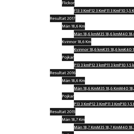
Flickor
F13 3 Km
F12 3 Km
F11 3 Km
F10 1,5 
Resultat 2017
Män 18,6 Km
Män 18,6 km
M35 18,6 km
M40 18,
Kvinnor 18,6 Km
Kvinnor 18,6 km
K35 18,6 km
K40 1
Pojkar
P13 3 km
P12 3 km
P11 3 km
P10 1,5 
Resultat 2016
Män 18,6 Km
Män 18,6 Km
M35 18,6 Km
M40 18
Pojkar
P13 3 Km
P12 3 Km
P11 3 Km
P10 1,5
Resultat 2015
Män 18,7 Km
Män 18,7 Km
M35 18,7 Km
M40 18,