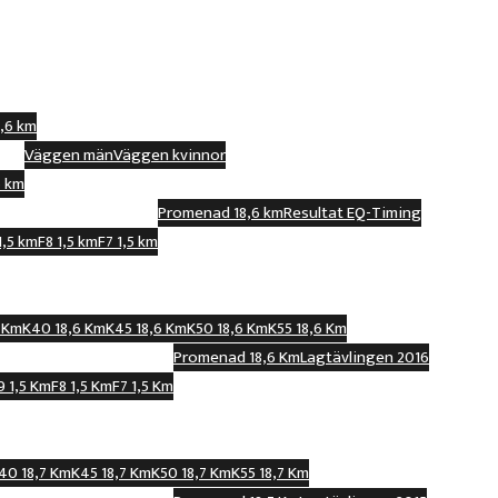
,6 km
Väggen män
Väggen kvinnor
6 km
Promenad 18,6 km
Resultat EQ-Timing
1,5 km
F8 1,5 km
F7 1,5 km
6 Km
K40 18,6 Km
K45 18,6 Km
K50 18,6 Km
K55 18,6 Km
Promenad 18,6 Km
Lagtävlingen 2016
9 1,5 Km
F8 1,5 Km
F7 1,5 Km
40 18,7 Km
K45 18,7 Km
K50 18,7 Km
K55 18,7 Km