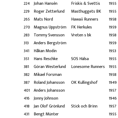
224
Johan Hansén
Friskis & Svettis
1955
229
Roger Zetterlund
Masthuggets BK
1955
265
Mats Nord
Hawaii Runners
1958
270
Magnus Uppström
FK Herkules
1959
283
Tommy Svensson
Vreten s bk
1958
313
Anders Bergström
1959
341
Håkan Modin
1953
351
Hans Reschke
SOS Hälsa
1955
381
Göran Westerlund
Lonesome Runners
1955
382
Mikael Forsman
1958
387
Roland Johansson
OK Kullingshof
1949
401
Anders Johansson
1957
416
Jonny Johnson
1946
418
Jan Olof Grönlund
Stick och Brinn
1957
431
Bengt Münter
1955