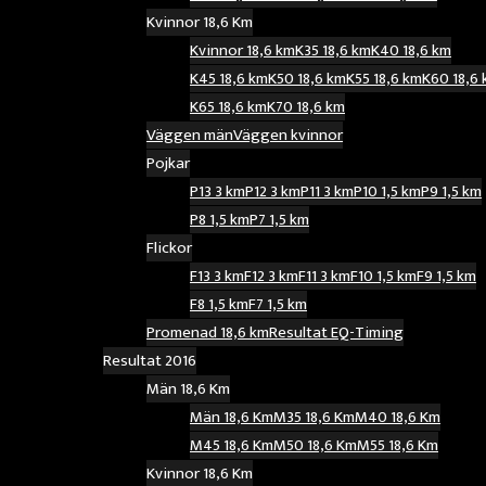
Kvinnor 18,6 Km
Kvinnor 18,6 km
K35 18,6 km
K40 18,6 km
K45 18,6 km
K50 18,6 km
K55 18,6 km
K60 18,6
K65 18,6 km
K70 18,6 km
Väggen män
Väggen kvinnor
Pojkar
P13 3 km
P12 3 km
P11 3 km
P10 1,5 km
P9 1,5 km
P8 1,5 km
P7 1,5 km
Flickor
F13 3 km
F12 3 km
F11 3 km
F10 1,5 km
F9 1,5 km
F8 1,5 km
F7 1,5 km
Promenad 18,6 km
Resultat EQ-Timing
Resultat 2016
Män 18,6 Km
Män 18,6 Km
M35 18,6 Km
M40 18,6 Km
M45 18,6 Km
M50 18,6 Km
M55 18,6 Km
Kvinnor 18,6 Km