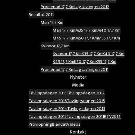
Promenad 17,7 Km
Lagtävlingen 2012
Resultat 2011
Män 17,7 Km
Män 17,7 Km
M35 17,7 Km
M40 17,7 Km
M45 17,7 Km
M50 17,7 Km
M55 17,7 Km
Kvinnor 17,7 Km
Kvinnor 17,7 Km
K35 17,7 Km
K40 17,7 Km
K45 17,7 Km
K50 17,7 Km
K55 17,7 Km
Promenad 17,7 Km
Lagtävlingen 2011
Nyheter
Media
Tävlingsdagen 2018
Tävlingsdagen 2017
Tävlingsdagen 2016
Tävlingsdagen 2015
Tävlingsdagen 2014
Tävlingsdagen 2013
Tävlingsdagen 2012
Tävlingsdagen 2011
RTV2014
Provlöpning
Blandat
Videos
Kontakt