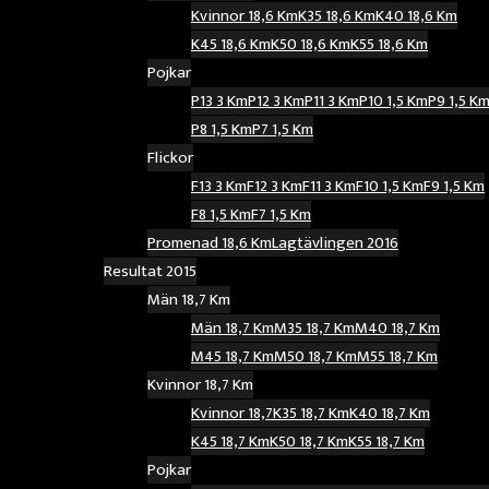
Kvinnor 18,6 Km
K35 18,6 Km
K40 18,6 Km
K45 18,6 Km
K50 18,6 Km
K55 18,6 Km
Pojkar
P13 3 Km
P12 3 Km
P11 3 Km
P10 1,5 Km
P9 1,5 K
P8 1,5 Km
P7 1,5 Km
Flickor
F13 3 Km
F12 3 Km
F11 3 Km
F10 1,5 Km
F9 1,5 Km
F8 1,5 Km
F7 1,5 Km
Promenad 18,6 Km
Lagtävlingen 2016
Resultat 2015
Män 18,7 Km
Män 18,7 Km
M35 18,7 Km
M40 18,7 Km
M45 18,7 Km
M50 18,7 Km
M55 18,7 Km
Kvinnor 18,7 Km
Kvinnor 18,7
K35 18,7 Km
K40 18,7 Km
K45 18,7 Km
K50 18,7 Km
K55 18,7 Km
Pojkar