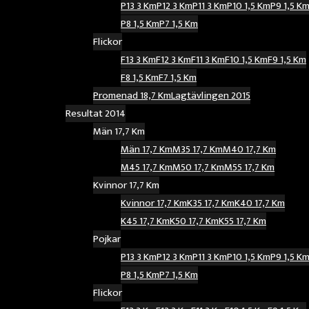
P13 3 Km
P12 3 Km
P11 3 Km
P10 1,5 Km
P9 1,5 K
P8 1,5 Km
P7 1,5 Km
Flickor
F13 3 Km
F12 3 Km
F11 3 Km
F10 1,5 Km
F9 1,5 Km
F8 1,5 Km
F7 1,5 Km
Promenad 18,7 Km
Lagtävlingen 2015
Resultat 2014
Män 17,7 Km
Män 17,7 Km
M35 17,7 Km
M40 17,7 Km
M45 17,7 Km
M50 17,7 Km
M55 17,7 Km
Kvinnor 17,7 Km
Kvinnor 17,7 Km
K35 17,7 Km
K40 17,7 Km
K45 17,7 Km
K50 17,7 Km
K55 17,7 Km
Pojkar
P13 3 Km
P12 3 Km
P11 3 Km
P10 1,5 Km
P9 1,5 K
P8 1,5 Km
P7 1,5 Km
Flickor