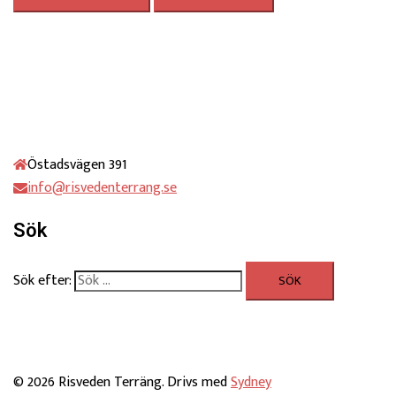
Östadsvägen 391
info@risvedenterrang.se
Sök
Sök efter:
© 2026 Risveden Terräng. Drivs med
Sydney