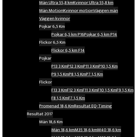
Män Ultra 55,8 km
Kvinnor Ultra 55,8 km
Män Motion
Kvinnor motion
Väggen män
Väggen kvinnor
Pojkar 6,5 Km
Pojkar 6,5 km P16
Pojkar 6,5 km P14
Flickor 6,5 Km
Flickor 6,5 km F14
Pojkar
P13 3 Km
P12 3 Km
P11 3 Km
P10 1,5 Km
P9 1,5 Km
P8 1,5 Km
P7 1,5 Km
Flickor
F13 3 Km
F12 3 Km
F11 3 Km
F10 1,5 Km
F9 1,5 Km
F8 1,5 Km
F7 1,5 Km
Promenad 18,6 Km
Resultat EQ-Timing
Resultat 2017
Män 18,6 Km
Män 18,6 km
M35 18,6 km
M40 18,6 km