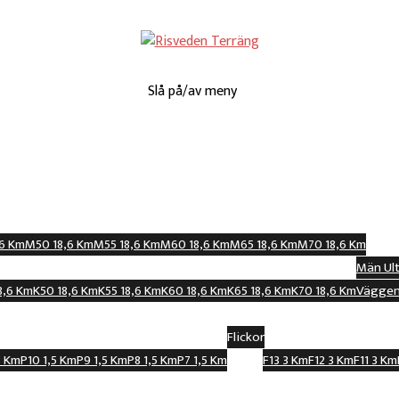
Slå på/av meny
Banan
Resultat
6 Km
M50 18,6 Km
M55 18,6 Km
M60 18,6 Km
M65 18,6 Km
M70 18,6 Km
Män Ult
8,6 Km
K50 18,6 Km
K55 18,6 Km
K60 18,6 Km
K65 18,6 Km
K70 18,6 Km
Väggen
Flickor
3 Km
P10 1,5 Km
P9 1,5 Km
P8 1,5 Km
P7 1,5 Km
F13 3 Km
F12 3 Km
F11 3 Km