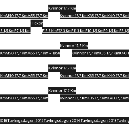
Kvinnor 17,7 Km
 Km
M50 17,7 Km
M55 17,7 Km
Kvinnor 17,7 Km
K35 17,7 Km
K40 17,7 Km
Flickor
P8 1,5 Km
P7 1,5 Km
F13 3 Km
F12 3 Km
F11 3 Km
F10 1,5 Km
F9 1,5 Km
F8 1,
Kvinnor 17,7 Km
 Km
M50 17,7 Km
M55 17,7 Km – 1958
Kvinnor 17,7 Km
K35 17,7 Km
K40 1
Kvinnor 17,7 Km
 Km
M50 17,7 Km
M55 17,7 Km
Kvinnor 17,7 Km
K35 17,7 Km
K40 17,7 Km
Kvinnor 17,7 Km
 Km
M50 17,7 Km
M55 17,7 Km
Kvinnor 17,7 Km
K35 17,7 Km
K40 17,7 Km
Nyheter
Media
2016
Tävlingsdagen 2015
Tävlingsdagen 2014
Tävlingsdagen 2013
Tävlin
Kontakt