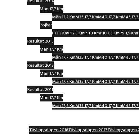
Resultat 2014
Män 17,7 Km
Män 17,7 Km
M35 17,7 Km
M40 17,7 Km
M45 17,7
Pojkar
P13 3 Km
P12 3 Km
P11 3 Km
P10 1,5 Km
P9 1,5 Km
Resultat 2013
Män 17,7 Km
Män 17,7 Km
M35 17,7 Km
M40 17,7 Km
M45 17,7
Resultat 2012
Män 17,7 Km
Män 17,7 Km
M35 17,7 Km
M40 17,7 Km
M45 17,7
Resultat 2011
Män 17,7 Km
Män 17,7 Km
M35 17,7 Km
M40 17,7 Km
M45 17,7
Tävlingsdagen 2018
Tävlingsdagen 2017
Tävlingsdagen 