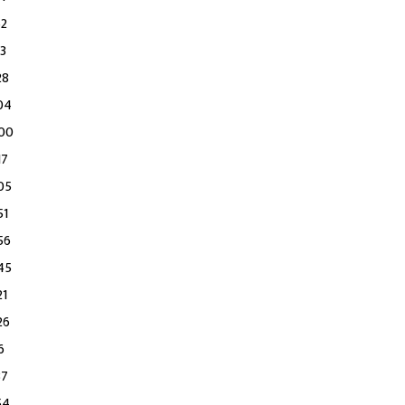
52
13
28
04
:00
17
05
51
56
45
21
26
6
37
54