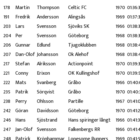
178
Martin
Thompson
Celtic FC
1970
01:36:
191
Fredrik
Andersson
Alingsås
1969
01:37:
203
Lars
Svensson
Sjöviks SK
1966
01:38:
204
Per
Svensson
Göteborg
1968
01:38:
206
Gunnar
Edlund
Tjugoklubben
1968
01:38:
207
Dan-Olof
Johansson
Ok Alehof
1968
01:38:
217
Stefan
Alriksson
Actionpoint
1970
01:39:
221
Conny
Erixon
OK Kullingshof
1970
01:39:
222
Mats
Svanberg
Gråbo
1966
01:40:
235
Patrik
Sörqvist
Gråbo
1970
01:40:
238
Perry
Ohlsson
Partille
1967
01:41:
242
Göran
Davidsson
Göteborg
1970
01:41:
246
Hans
Sjöstrand
Hans spiringer långt
1966
01:41:
247
Jan-Olof
Svensson
Falkenbergs RR
1966
01:41:
248
Patrick
Krönhammar
Lonesome Runners
1969
01:41: