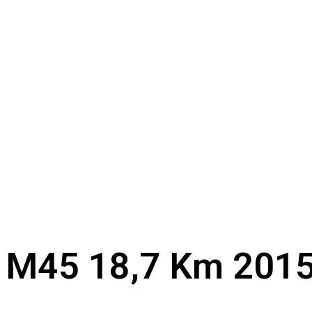
M45 18,7 Km 2015