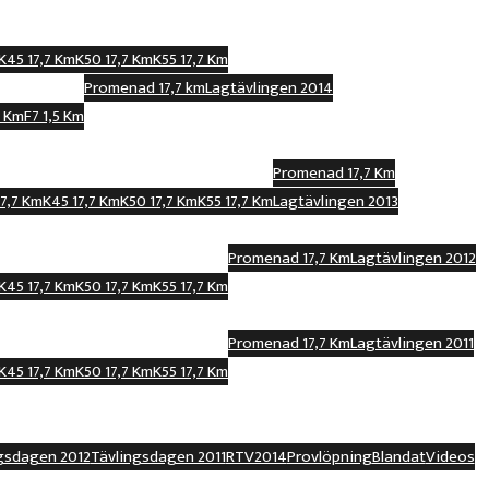
K45 17,7 Km
K50 17,7 Km
K55 17,7 Km
Promenad 17,7 km
Lagtävlingen 2014
5 Km
F7 1,5 Km
Promenad 17,7 Km
7,7 Km
K45 17,7 Km
K50 17,7 Km
K55 17,7 Km
Lagtävlingen 2013
Promenad 17,7 Km
Lagtävlingen 2012
K45 17,7 Km
K50 17,7 Km
K55 17,7 Km
Promenad 17,7 Km
Lagtävlingen 2011
K45 17,7 Km
K50 17,7 Km
K55 17,7 Km
gsdagen 2012
Tävlingsdagen 2011
RTV2014
Provlöpning
Blandat
Videos