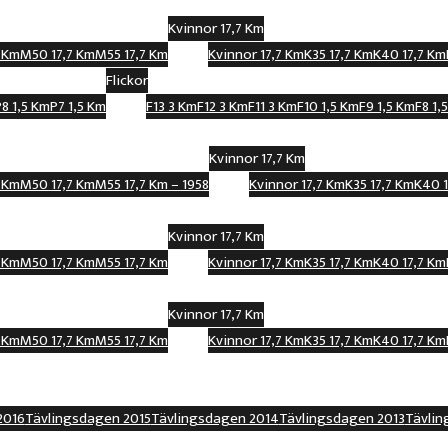
Kvinnor 17,7 Km
 Km
M50 17,7 Km
M55 17,7 Km
Kvinnor 17,7 Km
K35 17,7 Km
K40 17,7 Km
Flickor
P8 1,5 Km
P7 1,5 Km
F13 3 Km
F12 3 Km
F11 3 Km
F10 1,5 Km
F9 1,5 Km
F8 1,
Kvinnor 17,7 Km
 Km
M50 17,7 Km
M55 17,7 Km – 1958
Kvinnor 17,7 Km
K35 17,7 Km
K40 1
Kvinnor 17,7 Km
 Km
M50 17,7 Km
M55 17,7 Km
Kvinnor 17,7 Km
K35 17,7 Km
K40 17,7 Km
Kvinnor 17,7 Km
 Km
M50 17,7 Km
M55 17,7 Km
Kvinnor 17,7 Km
K35 17,7 Km
K40 17,7 Km
Nyheter
Media
2016
Tävlingsdagen 2015
Tävlingsdagen 2014
Tävlingsdagen 2013
Tävlin
Kontakt