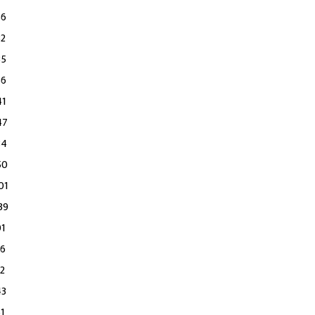
36
32
35
36
41
47
34
50
01
39
01
26
32
43
51