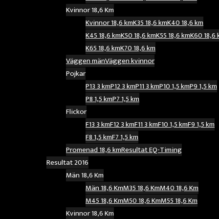
Kvinnor 18,6 Km
Kvinnor 18,6 km
K35 18,6 km
K40 18,6 km
K45 18,6 km
K50 18,6 km
K55 18,6 km
K60 18,6
K65 18,6 km
K70 18,6 km
Väggen män
Väggen kvinnor
Pojkar
P13 3 km
P12 3 km
P11 3 km
P10 1,5 km
P9 1,5 km
P8 1,5 km
P7 1,5 km
Flickor
F13 3 km
F12 3 km
F11 3 km
F10 1,5 km
F9 1,5 km
F8 1,5 km
F7 1,5 km
Promenad 18,6 km
Resultat EQ-Timing
Resultat 2016
Män 18,6 Km
Män 18,6 Km
M35 18,6 Km
M40 18,6 Km
M45 18,6 Km
M50 18,6 Km
M55 18,6 Km
Kvinnor 18,6 Km