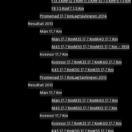
F13 3 Km
F12 3 Km
F11 3 Km
F10 1,5 Km
F9 1,5 Km
F8 1,5 Km
F7 1,5 Km
Promenad 17,7 km
Lagtävlingen 2014
Resultat 2013
Män 17,7 Km
Män 17,7 Km
M35 17,7 Km
M40 17,7 Km
M45 17,7 Km
M50 17,7 Km
M55 17,7 Km – 1958
Kvinnor 17,7 Km
Kvinnor 17,7 Km
K35 17,7 Km
K40 17,7 Km
K45 17,7 Km
K50 17,7 Km
K55 17,7 Km
Promenad 17,7 Km
Lagtävlingen 2013
Resultat 2012
Män 17,7 Km
Män 17,7 Km
M35 17,7 Km
M40 17,7 Km
M45 17,7 Km
M50 17,7 Km
M55 17,7 Km
Kvinnor 17,7 Km
Kvinnor 17,7 Km
K35 17,7 Km
K40 17,7 Km
K45 17,7 Km
K50 17,7 Km
K55 17,7 Km