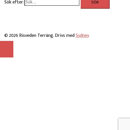
Sök efter:
© 2026 Risveden Terräng. Drivs med
Sydney