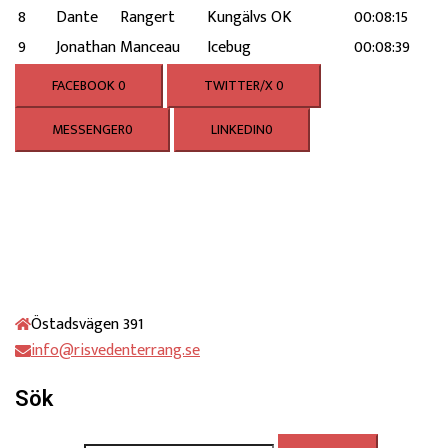
8
Dante
Rangert
Kungälvs OK
00:08:15
9
Jonathan
Manceau
Icebug
00:08:39
FACEBOOK
0
TWITTER/X
0
MESSENGER
0
LINKEDIN
0
Östadsvägen 391
info@risvedenterrang.se
Sök