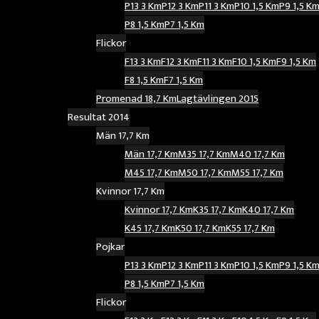
P13 3 Km
P12 3 Km
P11 3 Km
P10 1,5 Km
P9 1,5 K
P8 1,5 Km
P7 1,5 Km
Flickor
F13 3 Km
F12 3 Km
F11 3 Km
F10 1,5 Km
F9 1,5 Km
F8 1,5 Km
F7 1,5 Km
Promenad 18,7 Km
Lagtävlingen 2015
Resultat 2014
Män 17,7 Km
Män 17,7 Km
M35 17,7 Km
M40 17,7 Km
M45 17,7 Km
M50 17,7 Km
M55 17,7 Km
Kvinnor 17,7 Km
Kvinnor 17,7 Km
K35 17,7 Km
K40 17,7 Km
K45 17,7 Km
K50 17,7 Km
K55 17,7 Km
Pojkar
P13 3 Km
P12 3 Km
P11 3 Km
P10 1,5 Km
P9 1,5 K
P8 1,5 Km
P7 1,5 Km
Flickor