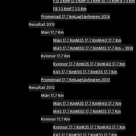
F13 3 Km
F12 3 Km
F11 3 Km
F10 1,5 Km
F9 1,5 Km
F8 1,5 Km
F7 1,5 Km
Promenad 17,7 km
Lagtävlingen 2014
Resultat 2013
Män 17,7 Km
Män 17,7 Km
M35 17,7 Km
M40 17,7 Km
M45 17,7 Km
M50 17,7 Km
M55 17,7 Km – 1958
Kvinnor 17,7 Km
Kvinnor 17,7 Km
K35 17,7 Km
K40 17,7 Km
K45 17,7 Km
K50 17,7 Km
K55 17,7 Km
Promenad 17,7 Km
Lagtävlingen 2013
Resultat 2012
Män 17,7 Km
Män 17,7 Km
M35 17,7 Km
M40 17,7 Km
M45 17,7 Km
M50 17,7 Km
M55 17,7 Km
Kvinnor 17,7 Km
Kvinnor 17,7 Km
K35 17,7 Km
K40 17,7 Km
K45 17,7 Km
K50 17,7 Km
K55 17,7 Km