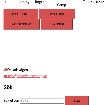
415
Jimmy
Bogren
1965
02:32
Camp
FACEBOOK
0
TWITTER/X
0
MESSENGER
0
LINKEDIN
0
Östadsvägen 391
info@risvedenterrang.se
Sök
Sök efter: