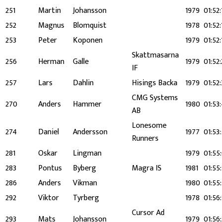
251
Martin
Johansson
1979
01:52:
252
Magnus
Blomquist
1978
01:52:
253
Peter
Koponen
1979
01:52:
Skattmasarna
256
Herman
Galle
1979
01:52
IF
257
Lars
Dahlin
Hisings Backa
1979
01:52
CMG Systems
270
Anders
Hammer
1980
01:53
AB
Lonesome
274
Daniel
Andersson
1977
01:53
Runners
281
Oskar
Lingman
1979
01:55
283
Pontus
Byberg
Magra IS
1981
01:55:
286
Anders
Vikman
1980
01:55
292
Viktor
Tyrberg
1978
01:56:
Cursor Ad
293
Mats
Johansson
1979
01:56