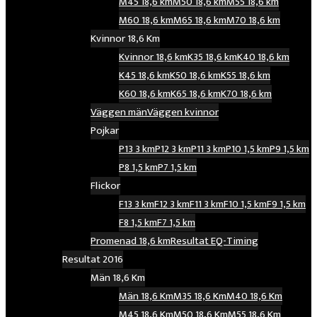
M45 18,6 km
M50 18,6 km
M55 18,6 km
M60 18,6 km
M65 18,6 km
M70 18,6 km
Kvinnor 18,6 Km
Kvinnor 18,6 km
K35 18,6 km
K40 18,6 km
K45 18,6 km
K50 18,6 km
K55 18,6 km
K60 18,6 km
K65 18,6 km
K70 18,6 km
Väggen män
Väggen kvinnor
Pojkar
P13 3 km
P12 3 km
P11 3 km
P10 1,5 km
P9 1,5 km
P8 1,5 km
P7 1,5 km
Flickor
F13 3 km
F12 3 km
F11 3 km
F10 1,5 km
F9 1,5 km
F8 1,5 km
F7 1,5 km
Promenad 18,6 km
Resultat EQ-Timing
Resultat 2016
Män 18,6 Km
Män 18,6 Km
M35 18,6 Km
M40 18,6 Km
M45 18,6 Km
M50 18,6 Km
M55 18,6 Km