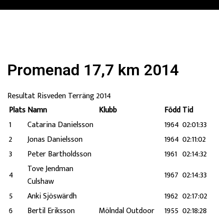
Promenad 17,7 km 2014
Resultat Risveden Terräng 2014
Plats
Namn
Klubb
Född
Tid
1
Catarina Danielsson
1964
02:01:33
2
Jonas Danielsson
1964
02:11:02
3
Peter Bartholdsson
1961
02:14:32
Tove Jendman
4
1967
02:14:33
Culshaw
5
Anki Sjöswärdh
1962
02:17:02
6
Bertil Eriksson
Mölndal Outdoor
1955
02:18:28