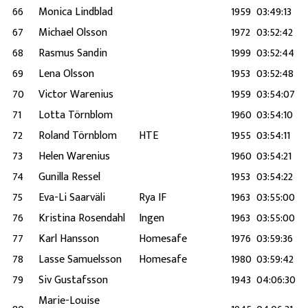
66
Monica Lindblad
1959
03:49:13
67
Michael Olsson
1972
03:52:42
68
Rasmus Sandin
1999
03:52:44
69
Lena Olsson
1953
03:52:48
70
Victor Warenius
1959
03:54:07
71
Lotta Törnblom
1960
03:54:10
72
Roland Törnblom
HTE
1955
03:54:11
73
Helen Warenius
1960
03:54:21
74
Gunilla Ressel
1953
03:54:22
75
Eva-Li Saarväli
Rya IF
1963
03:55:00
76
Kristina Rosendahl
Ingen
1963
03:55:00
77
Karl Hansson
Homesafe
1976
03:59:36
78
Lasse Samuelsson
Homesafe
1980
03:59:42
79
Siv Gustafsson
1943
04:06:30
Marie-Louise