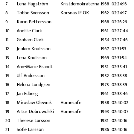
7
Lena Hagström
Kristdemokraterna
1968
02:24:16
8
Tobbe Svensson
Korsnäs IF OK
1962
02:24:17
9
Karin Pettersson
1968
02:26:26
10
Anette Clark
1961
02:27:44
11
Graham Clark
1954
02:27:46
12
Joakim Knutsson
1967
02:31:53
13
Lena Knutsson
1969
02:31:54
14
Ann-Marie Brandt
1951
02:35:41
15
Ulf Andersson
1952
02:38:38
16
Helena Lundgren
1975
02:38:39
17
Jan Edberg
1961
02:38:46
18
Miroslaw Olewnik
Homesafe
1958
02:40:02
19
Artur Dobrowolski
Homesafe
1993
02:40:07
20
Therese Larsson
1981
02:40:16
21
Sofie Larsson
1986
02:40:16