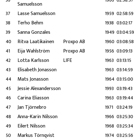
36
1966
02:58:57
Samuelsson
37
Lasse Samuelsson
1959
02:58:59
38
Terho Behm
1938
03:02:17
39
Sanna Gonzales
1949
03:04:59
40
Ritva Laatikainen
Proxpo AB
1960
03:08:58
41
Eija Wahlström
Proxpo AB
1956
03:09:13
42
Lotta Karlsson
LIFE
1963
03:13:15
43
Elisabeth Jonasson
1963
03:14:59
44
Mats Jonasson
1964
03:15:00
45
Jessie Alexandersson
1993
03:19:43
46
Carina Eliasson
1963
03:19:44
47
Jan Tjörnebro
1971
03:24:19
48
Anna-Karin Nilsson
1966
03:25:30
49
Eilert Nilsson
1968
03:25:34
50
Markus Törnqvist
1974
03:25:56