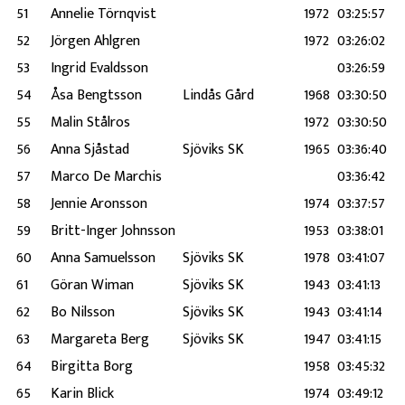
51
Annelie Törnqvist
1972
03:25:57
52
Jörgen Ahlgren
1972
03:26:02
53
Ingrid Evaldsson
03:26:59
54
Åsa Bengtsson
Lindås Gård
1968
03:30:50
55
Malin Stålros
1972
03:30:50
56
Anna Sjåstad
Sjöviks SK
1965
03:36:40
57
Marco De Marchis
03:36:42
58
Jennie Aronsson
1974
03:37:57
59
Britt-Inger Johnsson
1953
03:38:01
60
Anna Samuelsson
Sjöviks SK
1978
03:41:07
61
Göran Wiman
Sjöviks SK
1943
03:41:13
62
Bo Nilsson
Sjöviks SK
1943
03:41:14
63
Margareta Berg
Sjöviks SK
1947
03:41:15
64
Birgitta Borg
1958
03:45:32
65
Karin Blick
1974
03:49:12