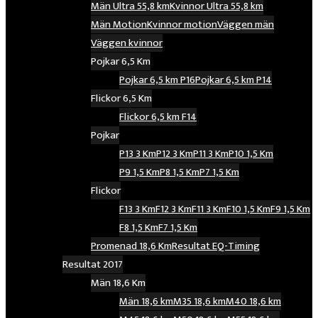
Män Ultra 55,8 km
Kvinnor Ultra 55,8 km
Män Motion
Kvinnor motion
Väggen män
Väggen kvinnor
Pojkar 6,5 Km
Pojkar 6,5 km P16
Pojkar 6,5 km P14
Flickor 6,5 Km
Flickor 6,5 km F14
Pojkar
P13 3 Km
P12 3 Km
P11 3 Km
P10 1,5 Km
P9 1,5 Km
P8 1,5 Km
P7 1,5 Km
Flickor
F13 3 Km
F12 3 Km
F11 3 Km
F10 1,5 Km
F9 1,5 Km
F8 1,5 Km
F7 1,5 Km
Promenad 18,6 Km
Resultat EQ-Timing
Resultat 2017
Män 18,6 Km
Män 18,6 km
M35 18,6 km
M40 18,6 km