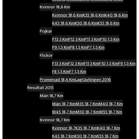
Kvinnor 18,6 Km
Kvinnor 18,6 Km
K35 18,6 Km
K40 18,6 Km
K45 18,6 Km
K50 18,6 Km
K55 18,6 Km
Pojkar
P13 3 Km
P12 3 Km
P11 3 Km
P10 1,5 Km
P9 1,5 Km
P8 1,5 Km
P7 1,5 Km
Flickor
F13 3 Km
F12 3 Km
F11 3 Km
F10 1,5 Km
F9 1,5 Km
F8 1,5 Km
F7 1,5 Km
Promenad 18,6 Km
Lagtävlingen 2016
Resultat 2015
Män 18,7 Km
Män 18,7 Km
M35 18,7 Km
M40 18,7 Km
M45 18,7 Km
M50 18,7 Km
M55 18,7 Km
Kvinnor 18,7 Km
Kvinnor 18,7
K35 18,7 Km
K40 18,7 Km
K45 18,7 Km
K50 18,7 Km
K55 18,7 Km