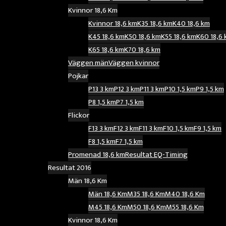
Kvinnor 18,6 Km
Kvinnor 18,6 km
K35 18,6 km
K40 18,6 km
K45 18,6 km
K50 18,6 km
K55 18,6 km
K60 18,6
K65 18,6 km
K70 18,6 km
Väggen män
Väggen kvinnor
Pojkar
P13 3 km
P12 3 km
P11 3 km
P10 1,5 km
P9 1,5 km
P8 1,5 km
P7 1,5 km
Flickor
F13 3 km
F12 3 km
F11 3 km
F10 1,5 km
F9 1,5 km
F8 1,5 km
F7 1,5 km
Promenad 18,6 km
Resultat EQ-Timing
Resultat 2016
Män 18,6 Km
Män 18,6 Km
M35 18,6 Km
M40 18,6 Km
M45 18,6 Km
M50 18,6 Km
M55 18,6 Km
Kvinnor 18,6 Km