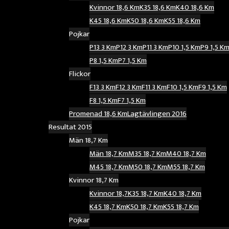
Kvinnor 18,6 Km
K35 18,6 Km
K40 18,6 Km
K45 18,6 Km
K50 18,6 Km
K55 18,6 Km
Pojkar
P13 3 Km
P12 3 Km
P11 3 Km
P10 1,5 Km
P9 1,5 K
P8 1,5 Km
P7 1,5 Km
Flickor
F13 3 Km
F12 3 Km
F11 3 Km
F10 1,5 Km
F9 1,5 Km
F8 1,5 Km
F7 1,5 Km
Promenad 18,6 Km
Lagtävlingen 2016
Resultat 2015
Män 18,7 Km
Män 18,7 Km
M35 18,7 Km
M40 18,7 Km
M45 18,7 Km
M50 18,7 Km
M55 18,7 Km
Kvinnor 18,7 Km
Kvinnor 18,7
K35 18,7 Km
K40 18,7 Km
K45 18,7 Km
K50 18,7 Km
K55 18,7 Km
Pojkar