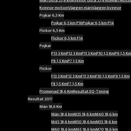
Män Ultra 55,8 km
Kvinnor Ultra 55,8 km
Män Moti
Kvinnor motion
Väggen män
Väggen kvinnor
Pojkar 6,5 Km
Pojkar 6,5 km P16
Pojkar 6,5 km P14
Flickor 6,5 Km
Flickor 6,5 km F14
Pojkar
P13 3 Km
P12 3 Km
P11 3 Km
P10 1,5 Km
P9 1,5 K
P8 1,5 Km
P7 1,5 Km
Flickor
F13 3 Km
F12 3 Km
F11 3 Km
F10 1,5 Km
F9 1,5 Km
F8 1,5 Km
F7 1,5 Km
Promenad 18,6 Km
Resultat EQ-Timing
Resultat 2017
Män 18,6 Km
Män 18,6 km
M35 18,6 km
M40 18,6 km
M45 18,6 km
M50 18,6 km
M55 18,6 km
M60 18,6 km
M65 18,6 km
M70 18,6 km