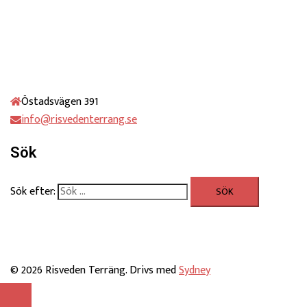
Östadsvägen 391
info@risvedenterrang.se
Sök
Sök efter:
© 2026 Risveden Terräng. Drivs med
Sydney