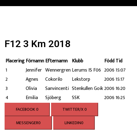
F12 3 Km 2018
Placering
Förnamn
Efternamn
Klubb
Född
Tid
1
Jennifer
Wennergren
Lerums IS F06
2006
15:07
2
Agnes
Cokorilo
Lekstorp
2006
15:17
3
Olivia
Sanvincenti
Stenkullen Goik
2006
16:20
4
Emilia
Sjöberg
SSK
2006
16:25
FACEBOOK
0
TWITTER/X
0
MESSENGER
0
LINKEDIN
0