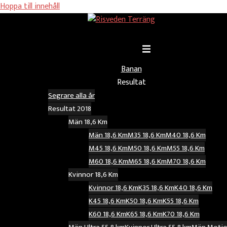
Hoppa till innehåll
Slå på/av meny
Banan
Resultat
Segrare alla år
Resultat 2018
Män 18,6 Km
Män 18,6 Km
M35 18,6 Km
M40 18,6 Km
M45 18,6 Km
M50 18,6 Km
M55 18,6 Km
M60 18,6 Km
M65 18,6 Km
M70 18,6 Km
Kvinnor 18,6 Km
Kvinnor 18,6 Km
K35 18,6 Km
K40 18,6 Km
K45 18,6 Km
K50 18,6 Km
K55 18,6 Km
K60 18,6 Km
K65 18,6 Km
K70 18,6 Km