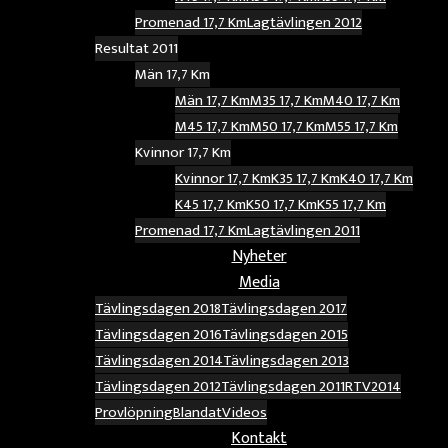
Promenad 17,7 Km
Lagtävlingen 2012
Resultat 2011
Män 17,7 Km
Män 17,7 Km
M35 17,7 Km
M40 17,7 Km
M45 17,7 Km
M50 17,7 Km
M55 17,7 Km
Kvinnor 17,7 Km
Kvinnor 17,7 Km
K35 17,7 Km
K40 17,7 Km
K45 17,7 Km
K50 17,7 Km
K55 17,7 Km
Promenad 17,7 Km
Lagtävlingen 2011
Nyheter
Media
Tävlingsdagen 2018
Tävlingsdagen 2017
Tävlingsdagen 2016
Tävlingsdagen 2015
Tävlingsdagen 2014
Tävlingsdagen 2013
Tävlingsdagen 2012
Tävlingsdagen 2011
RTV2014
Provlöpning
Blandat
Videos
Kontakt