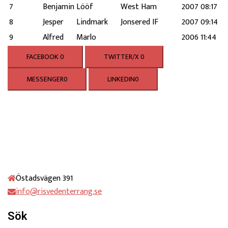
7
Benjamin
Lööf
West Ham
2007
08:17
8
Jesper
Lindmark
Jonsered IF
2007
09:14
9
Alfred
Marlo
2006
11:44
FACEBOOK
0
TWITTER/X
0
MESSENGER
0
LINKEDIN
0
Östadsvägen 391
info@risvedenterrang.se
Sök